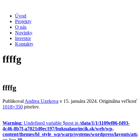
Úvod
Projekty
O nás
Novinky
Investor
Kontakty
ffffg
ffffg
Publikoval
Andrea Uzekova
v
15. januára 2024
. Originálna veľkosť
1018×350
pixelov.
Warning
: Undefined variable $post in
/data/1/1/1109ef86-f493-
4c46-8b7f-a7021d0ec197/buknalaurincik.sk/web/wp-
content/themes/bl_style_wp/warp/systems/wordpress/layouts/att
on line
30