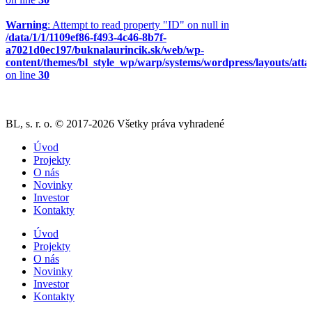
Warning
: Attempt to read property "ID" on null in
/data/1/1/1109ef86-f493-4c46-8b7f-
a7021d0ec197/buknalaurincik.sk/web/wp-
content/themes/bl_style_wp/warp/systems/wordpress/layouts/att
on line
30
BL, s. r. o. © 2017-2026 Všetky práva vyhradené
Úvod
Projekty
O nás
Novinky
Investor
Kontakty
Úvod
Projekty
O nás
Novinky
Investor
Kontakty