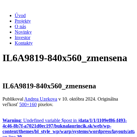
Úvod
Projekty
O nás
Novinky
Investor
Kontakty
IL6A9819-840x560_zmensena
IL6A9819-840x560_zmensena
Publikoval
Andrea Uzekova
v
10. októbra 2024
. Originálna
veľkosť
500×160
pixelov.
Warning
: Undefined variable $post in
/data/1/1/1109ef86-f493-
4c46-8b7f-a7021d0ec197/buknalaurincik.sk/web/wp-
content/themes/bl_style_wp/warp/systems/wordpress/layouts/att
on line
30