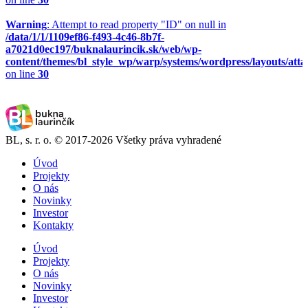
Warning
: Attempt to read property "ID" on null in
/data/1/1/1109ef86-f493-4c46-8b7f-
a7021d0ec197/buknalaurincik.sk/web/wp-
content/themes/bl_style_wp/warp/systems/wordpress/layouts/att
on line
30
BL, s. r. o. © 2017-2026 Všetky práva vyhradené
Úvod
Projekty
O nás
Novinky
Investor
Kontakty
Úvod
Projekty
O nás
Novinky
Investor