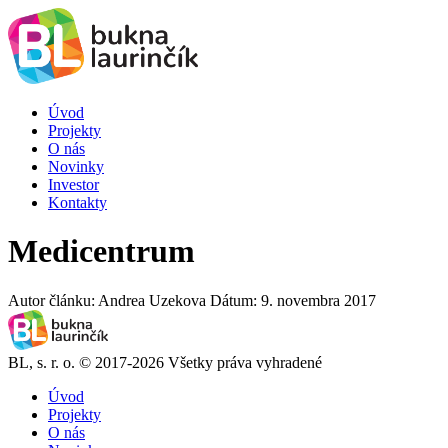
Úvod
Projekty
O nás
Novinky
Investor
Kontakty
Medicentrum
Autor článku:
Andrea Uzekova
Dátum:
9. novembra 2017
BL, s. r. o. © 2017-2026 Všetky práva vyhradené
Úvod
Projekty
O nás