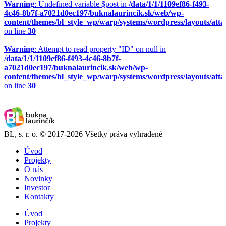
Warning
: Undefined variable $post in
/data/1/1/1109ef86-f493-
4c46-8b7f-a7021d0ec197/buknalaurincik.sk/web/wp-
content/themes/bl_style_wp/warp/systems/wordpress/layouts/att
on line
30
Warning
: Attempt to read property "ID" on null in
/data/1/1/1109ef86-f493-4c46-8b7f-
a7021d0ec197/buknalaurincik.sk/web/wp-
content/themes/bl_style_wp/warp/systems/wordpress/layouts/att
on line
30
BL, s. r. o. © 2017-2026 Všetky práva vyhradené
Úvod
Projekty
O nás
Novinky
Investor
Kontakty
Úvod
Projekty