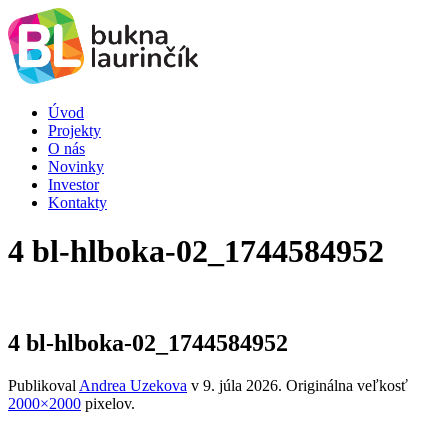
Úvod
Projekty
O nás
Novinky
Investor
Kontakty
4 bl-hlboka-02_1744584952
4 bl-hlboka-02_1744584952
Publikoval
Andrea Uzekova
v
9. júla 2026
. Originálna veľkosť
2000×2000
pixelov.