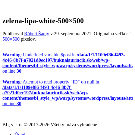
zelena-lipa-white-500×500
Publikoval
Róbert Šaray
v
29. septembra 2021
. Originálna veľkosť
500×500
pixelov.
Warning
: Undefined variable $post in
/data/1/1/1109ef86-f493-
4c46-8b7f-a7021d0ec197/buknalaurincik.sk/web/wp-
content/themes/bl_style_wp/warp/systems/wordpress/layouts/att
on line
30
Warning
: Attempt to read property "ID" on null in
/data/1/1/1109ef86-f493-4c46-8b7f-
a7021d0ec197/buknalaurincik.sk/web/wp-
content/themes/bl_style_wp/warp/systems/wordpress/layouts/att
on line
30
BL, s. r. o. © 2017-2026 Všetky práva vyhradené
Úvod