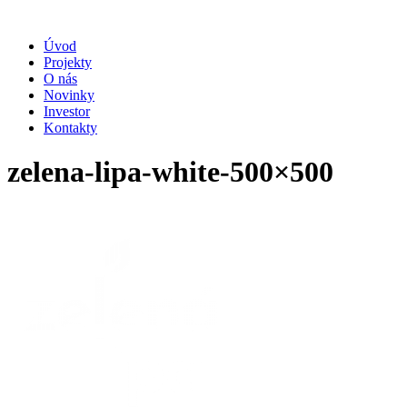
Úvod
Projekty
O nás
Novinky
Investor
Kontakty
zelena-lipa-white-500×500