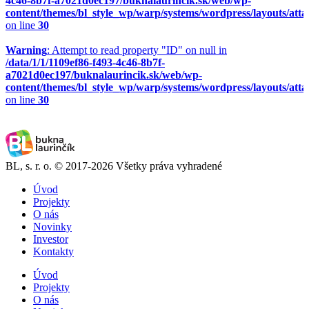
4c46-8b7f-a7021d0ec197/buknalaurincik.sk/web/wp-
content/themes/bl_style_wp/warp/systems/wordpress/layouts/att
on line
30
Warning
: Attempt to read property "ID" on null in
/data/1/1/1109ef86-f493-4c46-8b7f-
a7021d0ec197/buknalaurincik.sk/web/wp-
content/themes/bl_style_wp/warp/systems/wordpress/layouts/att
on line
30
BL, s. r. o. © 2017-2026 Všetky práva vyhradené
Úvod
Projekty
O nás
Novinky
Investor
Kontakty
Úvod
Projekty
O nás