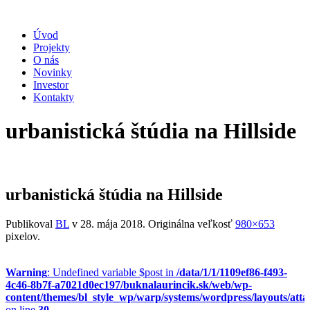
Úvod
Projekty
O nás
Novinky
Investor
Kontakty
urbanistická štúdia na Hillside
urbanistická štúdia na Hillside
Publikoval
BL
v
28. mája 2018
. Originálna veľkosť
980×653
pixelov.
Warning
: Undefined variable $post in
/data/1/1/1109ef86-f493-
4c46-8b7f-a7021d0ec197/buknalaurincik.sk/web/wp-
content/themes/bl_style_wp/warp/systems/wordpress/layouts/att
on line
30