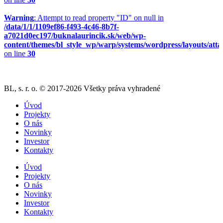
Warning
: Attempt to read property "ID" on null in
/data/1/1/1109ef86-f493-4c46-8b7f-
a7021d0ec197/buknalaurincik.sk/web/wp-
content/themes/bl_style_wp/warp/systems/wordpress/layouts/att
on line
30
BL, s. r. o. © 2017-2026 Všetky práva vyhradené
Úvod
Projekty
O nás
Novinky
Investor
Kontakty
Úvod
Projekty
O nás
Novinky
Investor
Kontakty