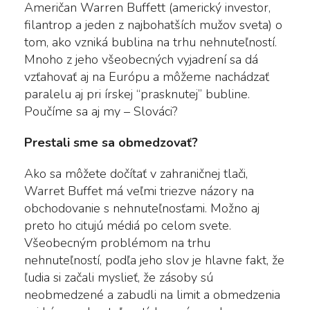
Američan Warren Buffett (americký investor,
filantrop a jeden z najbohatších mužov sveta) o
tom, ako vzniká bublina na trhu nehnuteľností.
Mnoho z jeho všeobecných vyjadrení sa dá
vzťahovať aj na Európu a môžeme nachádzať
paralelu aj pri írskej “prasknutej” bubline.
Poučíme sa aj my – Slováci?
Prestali sme sa obmedzovať?
Ako sa môžete dočítať v zahraničnej tlači,
Warret Buffet má veľmi triezve názory na
obchodovanie s nehnuteľnosťami. Možno aj
preto ho citujú médiá po celom svete.
Všeobecným problémom na trhu
nehnuteľností, podľa jeho slov je hlavne fakt, že
ľudia si začali myslieť, že zásoby sú
neobmedzené a zabudli na limit a obmedzenia