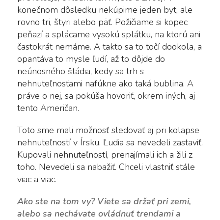
konečnom dôsledku nekúpime jeden byt, ale
rovno tri, štyri alebo päť. Požičiame si kopec
peňazí a splácame vysokú splátku, na ktorú ani
častokrát nemáme. A takto sa to točí dookola, a
opantáva to mysle ľudí, až to dôjde do
neúnosného štádia, kedy sa trh s
nehnuteľnosťami nafúkne ako taká bublina. A
práve o nej, sa pokúša hovoriť, okrem iných, aj
tento Američan.
Toto sme mali možnosť sledovať aj pri kolapse
nehnuteľností v Írsku. Ľudia sa nevedeli zastaviť.
Kupovali nehnuteľností, prenajímali ich a žili z
toho. Nevedeli sa nabažiť. Chceli vlastniť stále
viac a viac.
Ako ste na tom vy? Viete sa držať pri zemi,
alebo sa nechávate ovládnuť trendami a