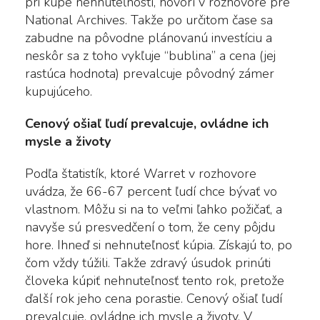
pri kúpe nehnuteľností, hovorí v rozhovore pre
National Archives. Takže po určitom čase sa
zabudne na pôvodne plánovanú investíciu a
neskôr sa z toho vykľuje “bublina” a cena (jej
rastúca hodnota) prevalcuje pôvodný zámer
kupujúceho.
Cenový ošiaľ ľudí prevalcuje, ovládne ich
mysle a životy
Podľa štatistík, ktoré Warret v rozhovore
uvádza, že 66-67 percent ľudí chce bývať vo
vlastnom. Môžu si na to veľmi ľahko požičať, a
navyše sú presvedčení o tom, že ceny pôjdu
hore. Ihneď si nehnuteľnosť kúpia. Získajú to, po
čom vždy túžili. Takže zdravý úsudok prinúti
človeka kúpiť nehnuteľnosť tento rok, pretože
ďalší rok jeho cena porastie. Cenový ošiaľ ľudí
prevalcuje, ovládne ich mysle a životy. V