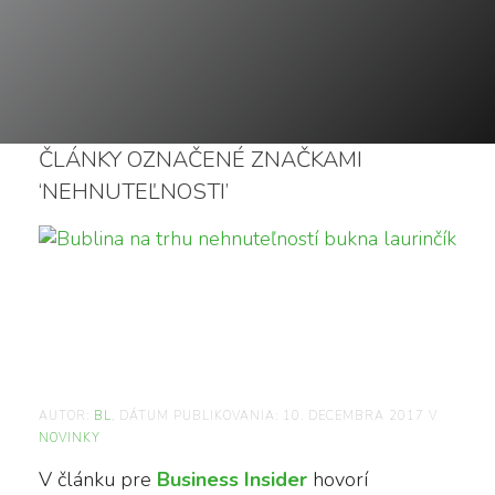
ČLÁNKY OZNAČENÉ ZNAČKAMI
‘NEHNUTEĽNOSTI’
AKO VZNIKÁ BUBLINA
NA TRHU
NEHNUTEĽNOSTÍ?
AUTOR:
BL
, DÁTUM PUBLIKOVANIA:
10. DECEMBRA 2017
V
NOVINKY
V článku pre
Business Insider
hovorí